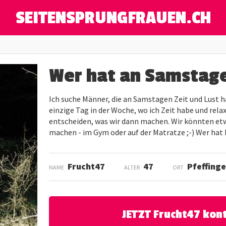
SEITENSPRUNGFRAUEN.CH
Wer hat an Samstage
Ich suche Männer, die an Samstagen Zeit und Lust ha
einzige Tag in der Woche, wo ich Zeit habe und rel
entscheiden, was wir dann machen. Wir könnten etw
machen - im Gym oder auf der Matratze ;-) Wer hat L
Frucht47
47
Pfeffing
NAME
ALTER
ORT
JETZT Frucht47 kon