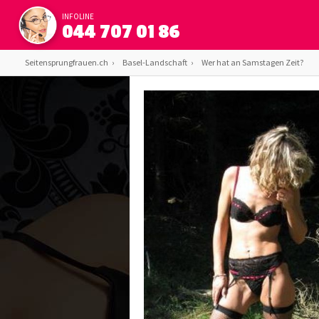
INFOLINE
044 707 01 86
Seitensprungfrauen.ch
Basel-Landschaft
Wer hat an Samstagen Zeit?