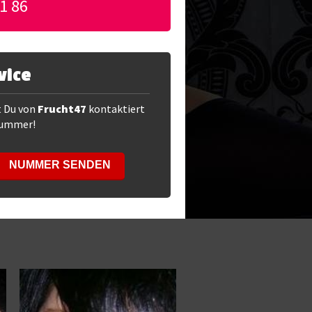
1 86
vice
t Du von
Frucht47
kontaktiert
Nummer!
NUMMER SENDEN