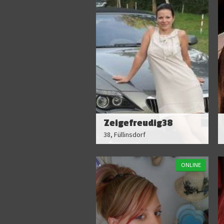
Zeigefreudig38
38, Füllinsdorf
ONLINE