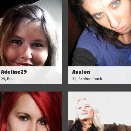
Adeline29
Avalon
29, Buus
31, Schönenbuch