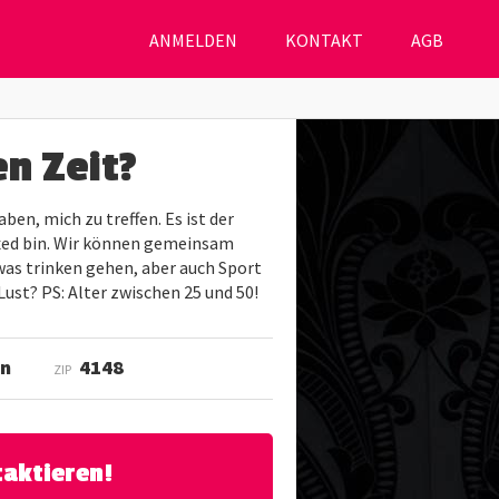
ANMELDEN
KONTAKT
AGB
n Zeit?
ben, mich zu treffen. Es ist der
axed bin. Wir können gemeinsam
as trinken gehen, aber auch Sport
ust? PS: Alter zwischen 25 und 50!
en
4148
ZIP
taktieren!